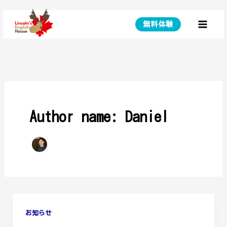
Skip
to
無料体験
Main
content
Menu
Author name: Daniel
お知らせ