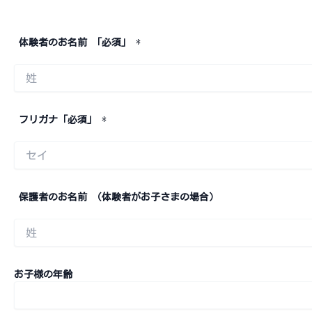
Skip
to
体験者のお名前 「必須」
*
content
First
フリガナ「必須」
*
First
保護者のお名前 （体験者がお子さまの場合）
First
お子様の年齢